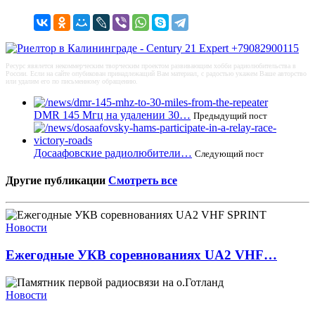
Ресурс явялется некоммерческим творческим проектом развивающим хобби радиолюбительства в
России. Если на сайте опубикован принадлежащий Вам материал, с радостью укажем Ваше авторство
или удалим его по письменному обращению.
DMR 145 Мгц на удалении 30…
Предыдущий пост
Досаафовские радиолюбители…
Следующий пост
Другие публикации
Смотреть все
Новости
Ежегодные УКВ соревнованиях UA2 VHF…
Новости