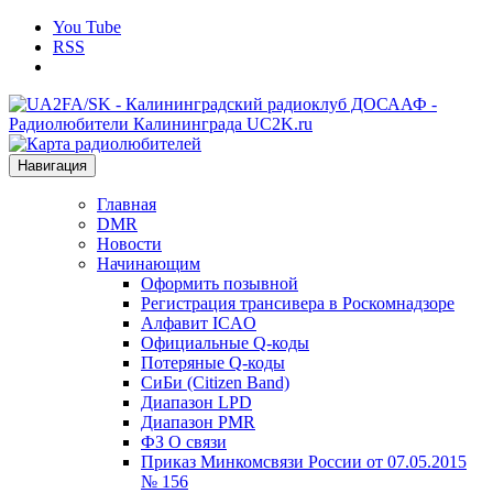
You Tube
RSS
Навигация
Главная
DMR
Новости
Начинающим
Оформить позывной
Регистрация трансивера в Роскомнадзоре
Алфавит ICAO
Официальные Q-коды
Потеряные Q-коды
СиБи (Citizen Band)
Диапазон LPD
Диапазон PMR
ФЗ О связи
Приказ Минкомсвязи России от 07.05.2015
№ 156