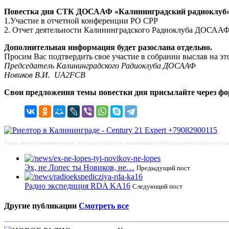
Повестка дня СТК ДОСААФ «Калининградский радиоклуб
1.Участие в отчетной конференции РО СРР
2. Отчет деятельности Калининградского Радиоклуба ДОСААФ
Дополнительная информация будет разослана отдельно.
Просим Вас подтвердить свое участие в собрании выслав на эт
Председатель Калининградского Радиоклуба ДОСААФ
Новиков В.И. UA2FCB
Свои предложения темы повестки дня присылайте через фо
Ресурс явялется некоммерческим творческим проектом развивающим хобби радиолюбительства в Росси
Эх, не Лопес ты Новиков, не…
Предыдущий пост
Радио экспедиция RDA KA16
Следующий пост
Другие публикации
Смотреть все