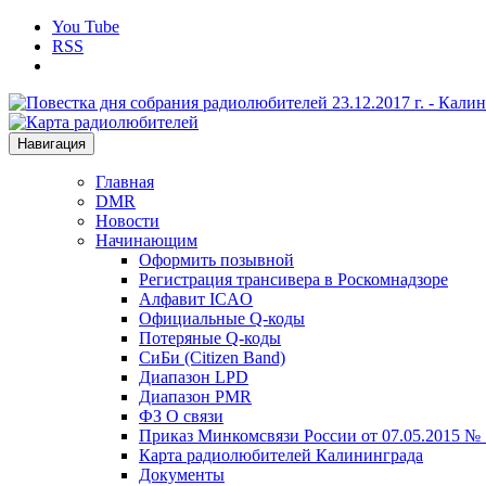
You Tube
RSS
Навигация
Главная
DMR
Новости
Начинающим
Оформить позывной
Регистрация трансивера в Роскомнадзоре
Алфавит ICAO
Официальные Q-коды
Потеряные Q-коды
СиБи (Citizen Band)
Диапазон LPD
Диапазон PMR
ФЗ О связи
Приказ Минкомсвязи России от 07.05.2015 №
Карта радиолюбителей Калининграда
Документы