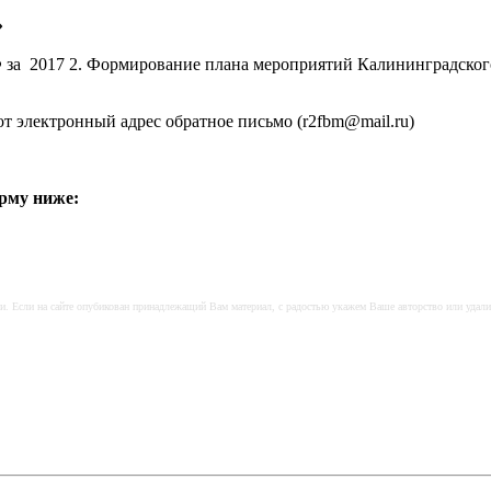
»
 за 2017 2. Формирование плана мероприятий Калининградско
от электронный адрес обратное письмо (r2fbm@mail.ru)
рму ниже:
и. Если на сайте опубикован принадлежащий Вам материал, с радостью укажем Ваше авторство или удал