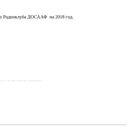
го Радиоклуба ДОСААФ на 2018 год.
им его по письменному обращению.