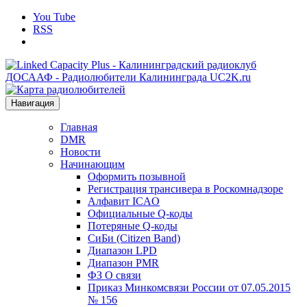
You Tube
RSS
Навигация
Главная
DMR
Новости
Начинающим
Оформить позывной
Регистрация трансивера в Роскомнадзоре
Алфавит ICAO
Официальные Q-коды
Потеряные Q-коды
СиБи (Citizen Band)
Диапазон LPD
Диапазон PMR
ФЗ О связи
Приказ Минкомсвязи России от 07.05.2015
№ 156