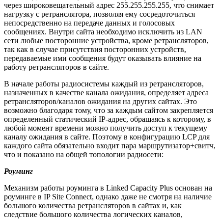
через широковещательный адрес 255.255.255.255, что снимает
нагрузку с ретранслятора, позволяя ему сосредоточиться
непосредственно на передаче данных и голосовых
сообщениях. Внутри сайта необходимо исключить из LAN
сети любые посторонние устройства, кроме ретрансляторов,
так как в случае присутствия посторонних устройств,
передаваемые ими сообщения будут оказывать влияние на
работу ретрансляторов в сайте.
В начале работы радиосистемы каждый из ретрансляторов,
назначенных в качестве канала ожидания, определяет адреса
ретрансляторов/каналов ожидания на других сайтах. Это
возможно благодаря тому, что за каждым сайтом закрепляется
определенный статический IP-адрес, обращаясь к которому, в
любой момент времени можно получить доступ к текущему
каналу ожидания в сайте. Поэтому в конфигурацию LCP для
каждого сайта обязательно входит пара маршрутизатор+свитч,
что и показано на общей топологии радиосети:
Роуминг
Механизм работы роуминга в Linked Capacity Plus основан на
роуминге в IP Site Connect, однако даже не смотря на наличие
большого количества ретрансляторов в сайтах и, как
следствие большого количества логических каналов,