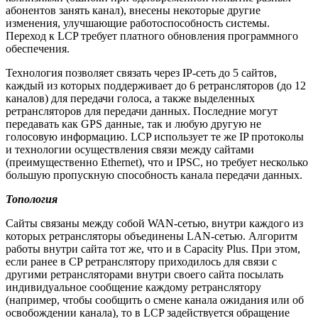
абонентов занять канал), внесены некоторые другие
изменения, улучшающие работоспособность системы.
Переход к LCP требует платного обновления программного
обеспечения.
Технология позволяет связать через IP-сеть до 5 сайтов,
каждый из которых поддерживает до 6 ретрансляторов (до 12
каналов) для передачи голоса, а также выделенных
ретрансляторов для передачи данных. Последние могут
передавать как GPS данные, так и любую другую не
голосовую информацию. LCP использует те же IP протоколы
и технологии осуществления связи между сайтами
(преимущественно Ethernet), что и IPSC, но требует несколько
большую пропускную способность канала передачи данных.
Топология
Сайты связаны между собой WAN-сетью, внутри каждого из
которых ретрансляторы объединены LAN-сетью. Алгоритм
работы внутри сайта тот же, что и в Capacity Plus. При этом,
если ранее в CP ретранслятору приходилось для связи с
другими ретрансляторами внутри своего сайта посылать
индивидуальное сообщение каждому ретранслятору
(например, чтобы сообщить о смене канала ожидания или об
освобождении канала), то в LCP задействуется обращение