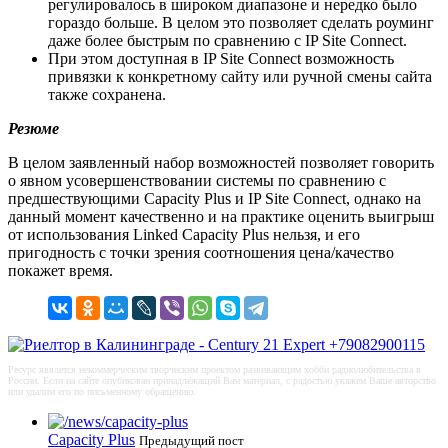
регулировалось в широком диапазоне и нередко было
гораздо больше. В целом это позволяет сделать роуминг
даже более быстрым по сравнению с IP Site Connect.
При этом доступная в IP Site Connect возможность
привязки к конкретному сайту или ручной смены сайта
также сохранена.
Резюме
В целом заявленный набор возможностей позволяет говорить
о явном усовершенствовании системы по сравнению с
предшествующими Capacity Plus и IP Site Connect, однако на
данный момент качественно и на практике оценить выигрыш
от использования Linked Capacity Plus нельзя, и его
пригодность с точки зрения соотношения цена/качество
покажет время.
Ресурс явялется некоммерческим творческим проектом развивающим хобби радиолюбительства в
России. Если на сайте опубикован принадлежащий Вам материал, с радостью укажем Ваше авторство
или удалим его по письменному обращению.
Capacity Plus
Предыдущий пост