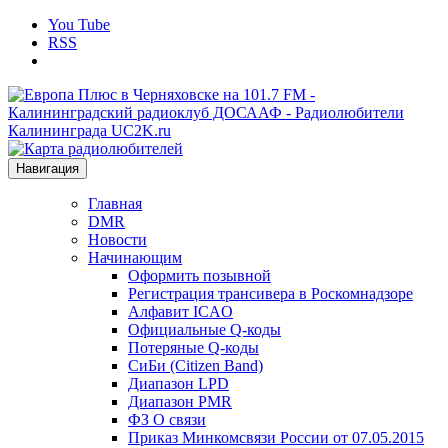
You Tube
RSS
Навигация
Главная
DMR
Новости
Начинающим
Оформить позывной
Регистрация трансивера в Роскомнадзоре
Алфавит ICAO
Официальные Q-коды
Потеряные Q-коды
СиБи (Citizen Band)
Диапазон LPD
Диапазон PMR
ФЗ О связи
Приказ Минкомсвязи России от 07.05.2015