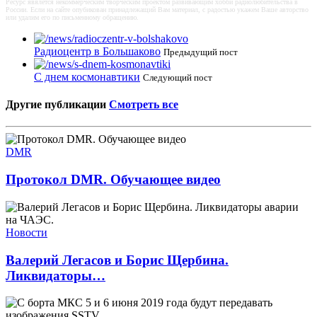
Ресурс явялется некоммерческим творческим проектом развивающим хобби радиолюбительства в
России. Если на сайте опубикован принадлежащий Вам материал, с радостью укажем Ваше авторство
или удалим его по письменному обращению.
Радиоцентр в Большаково
Предыдущий пост
С днем космонавтики
Следующий пост
Другие публикации
Смотреть все
DMR
Протокол DMR. Обучающее видео
Новости
Валерий Легасов и Борис Щербина.
Ликвидаторы…