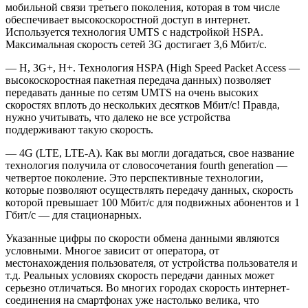
мобильной связи третьего поколения, которая в том числе
обеспечивает высокоскоростной доступ в интернет.
Используется технология UMTS с надстройкой HSPA.
Максимальная скорость сетей 3G достигает 3,6 Мбит/с.
— H, 3G+, H+. Технология HSPA (High Speed Packet Access —
высокоскоростная пакетная передача данных) позволяет
передавать данные по сетям UMTS на очень высоких
скоростях вплоть до нескольких десятков Мбит/с! Правда,
нужно учитывать, что далеко не все устройства
поддерживают такую скорость.
— 4G (LTE, LTE-A). Как вы могли догадаться, свое название
технология получила от словосочетания fourth generation —
четвертое поколение. Это перспективные технологии,
которые позволяют осуществлять передачу данных, скорость
которой превышает 100 Мбит/с для подвижных абонентов и 1
Гбит/с — для стационарных.
Указанные цифры по скорости обмена данными являются
условными. Многое зависит от оператора, от
местонахождения пользователя, от устройства пользователя и
т.д. Реальных условиях скорость передачи данных может
серьезно отличаться. Во многих городах скорость интернет-
соединения на смартфонах уже настолько велика, что