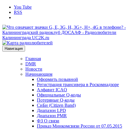
You Tube
RSS
Навигация
Главная
DMR
Новости
Начинающим
Оформить позывной
Регистрация трансивера в Роскомнадзоре
Алфавит ICAO
Официальные Q-коды
Потеряные Q-коды
СиБи (Citizen Band)
Диапазон LPD
Диапазон PMR
ФЗ О связи
Приказ Минкомсвязи России от 07.05.2015