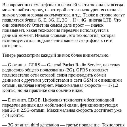
В современных смартфонах в верхней части экрана вы всегда
можете найти строку, на которой есть значок уровня сигнала,
значок уровня заряда аккумулятора и т.д. Также в строке могут
появляться буквы G, E, 3G, H, 3G+, H+, 4G, иногда LTE. Что
они означают? Ответ на самом деле прост — значок
показывает, какая технология передачи используется в
данный момент. Иными словами, это технология, которая
используется для подключения вашего смартфона к сети
интернет.
Теперь рассмотрим каждый значок более внимательно.
— G от англ. GPRS — General Packet Radio Service, пакетная
радиосвязь общего пользования (2G). GPRS позволяет
пользователю сети сотовой связи производить обмен
данными с другими устройствами в сети GSM и с внешними
сетями, включая интернет. Максимальная скорость — 171,2
Кбит/c, но на практике она обычно ниже.
— E от англ. EDGE. Цифровая технология беспроводной
передачи данных для мобильной связи, функционирующая
над 2G и 2.5G-сетями. Максимальная скорость достигает уже
474 Кбит/с.
— 3G от англ. third generation — третье поколение. Технология