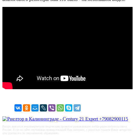
Ресурс явялется некоммерческим творческим проектом развивающим хобби радиолюбительства в
России. Если на сайте опубикован принадлежащий Вам материал, с радостью укажем Ваше авторство
или удалим его по письменному обращению.