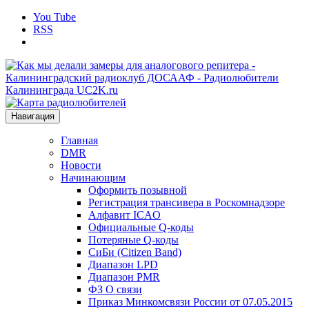
You Tube
RSS
Навигация
Главная
DMR
Новости
Начинающим
Оформить позывной
Регистрация трансивера в Роскомнадзоре
Алфавит ICAO
Официальные Q-коды
Потеряные Q-коды
СиБи (Citizen Band)
Диапазон LPD
Диапазон PMR
ФЗ О связи
Приказ Минкомсвязи России от 07.05.2015