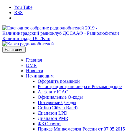
You Tube
RSS
Навигация
Главная
DMR
Новости
Начинающим
Оформить позывной
Регистрация трансивера в Роскомнадзоре
Алфавит ICAO
Официальные Q-коды
Потеряные Q-коды
СиБи (Citizen Band)
Диапазон LPD
Диапазон PMR
ФЗ О связи
Приказ Минкомсвязи России от 07.05.2015