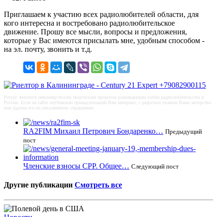
Приглашаем к участию всех радиолюбителей области, для
кого интересна и востребовано радиолюбительское
движение. Прошу все мысли, вопросы и предложения,
которые у Вас имеются присылать мне, удобным способом -
на эл. почту, звонить и т.д.
Ресурс явялется некоммерческим творческим проектом развивающим хобби радиолюбительства в
России. Если на сайте опубикован принадлежащий Вам материал, с радостью укажем Ваше авторство
или удалим его по письменному обращению.
RA2FIM Михаил Петрович Бондаренко…
Предыдущий
пост
Членские взносы СРР. Общее…
Следующий пост
Другие публикации
Смотреть все