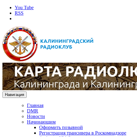
You Tube
RSS
Навигация
Главная
DMR
Новости
Начинающим
Оформить позывной
Регистрация трансивера в Роскомнадзоре