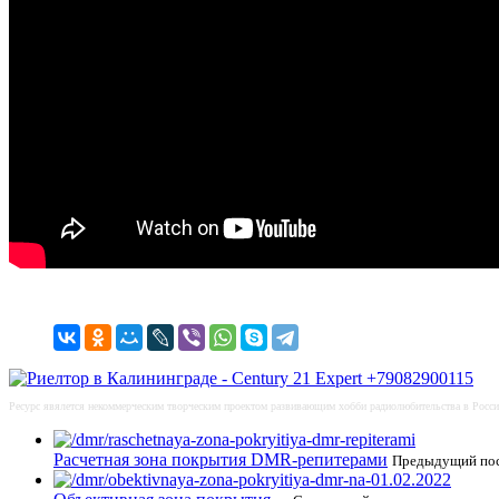
Ресурс явялется некоммерческим творческим проектом развивающим хобби радиолюбительства в Росси
Расчетная зона покрытия DMR-репитерами
Предыдущий по