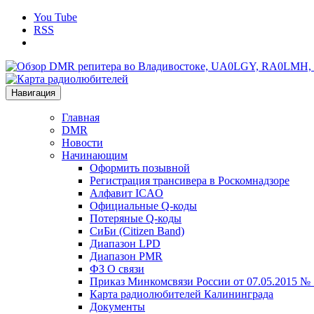
You Tube
RSS
Навигация
Главная
DMR
Новости
Начинающим
Оформить позывной
Регистрация трансивера в Роскомнадзоре
Алфавит ICAO
Официальные Q-коды
Потеряные Q-коды
СиБи (Citizen Band)
Диапазон LPD
Диапазон PMR
ФЗ О связи
Приказ Минкомсвязи России от 07.05.2015 №
Карта радиолюбителей Калининграда
Документы