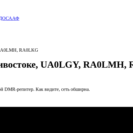
б ДОСААФ
, RA0LMH, RA0LKG
дивостоке, UA0LGY, RA0LMH,
ой DMR-репитер. Как видите, сеть обширна.