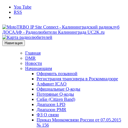
You Tube
RSS
Навигация
Главная
DMR
Новости
Начинающим
Оформить позывной
Регистрация трансивера в Роскомнадзоре
Алфавит ICAO
Официальные Q-коды
Потеряные Q-коды
СиБи (Citizen Band)
Диапазон LPD
Диапазон PMR
ФЗ О связи
Приказ Минкомсвязи России от 07.05.2015
№ 156