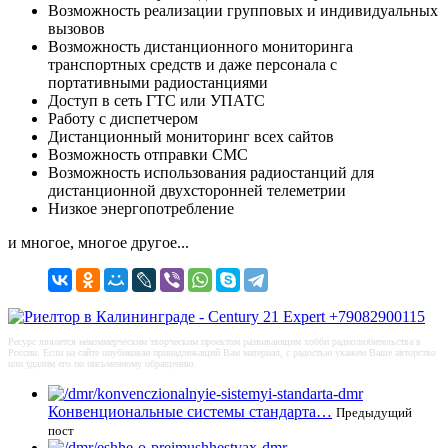
Возможность реализации групповых и индивидуальных
вызовов
Возможность дистанционного мониторинга
транспортных средств и даже персонала с
портативными радиостанциями
Доступ в сеть ГТС или УПАТС
Работу с диспетчером
Дистанционный мониторинг всех сайтов
Возможность отправки СМС
Возможность использования радиостанций для
дистанционной двухсторонней телеметрии
Низкое энергопотребление
и многое, многое другое...
Ресурс явялется некоммерческим творческим проектом развивающим хобби радиолюбительства в
России. Если на сайте опубикован принадлежащий Вам материал, с радостью укажем Ваше авторство
или удалим его по письменному обращению.
Конвенциональные системы стандарта…
Предыдущий
пост