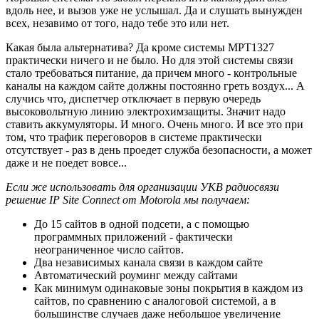
вдоль нее, и вызов уже не услышал. Да и слушать вынужден
всех, незавимо от того, надо тебе это или нет.
Какая была альтернатива? Да кроме системы МРТ1327
практически ничего и не было. Но для этой системы связи
стало требоваться питание, да причем много - контрольные
каналы на каждом сайте должны постоянно греть воздух... А
случись что, диспетчер отключает в первую очередь
высоковольтную линию электрохимзащиты. Значит надо
ставить аккумуляторы. И много. Очень много. И все это при
том, что трафик переговоров в системе практически
отсутствует - раз в день проедет служба безопасности, а может
даже и не поедет вовсе...
Если же использовать для организации УКВ радиосвязи
решение IP Site Connect от Motorola мы получаем:
До 15 сайтов в одной подсети, а с помощью
программных приложений - фактически
неограниченное число сайтов.
Два независимых канала связи в каждом сайте
Автоматический роуминг между сайтами
Как минимум одинаковые зоны покрытия в каждом из
сайтов, по сравнению с аналоговой системой, а в
большинстве случаев даже небольшое увеличение