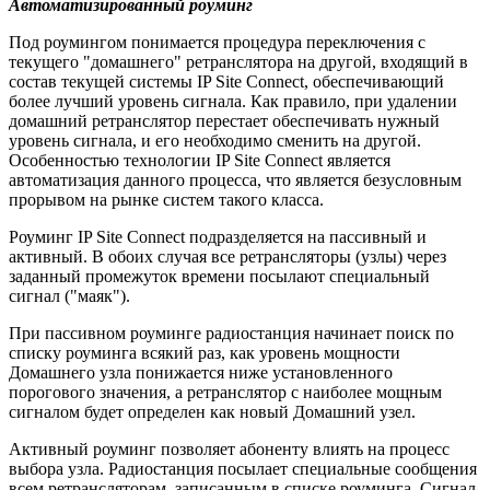
Автоматизированный роуминг
Под роумингом понимается процедура переключения с
текущего "домашнего" ретранслятора на другой, входящий в
состав текущей системы IP Site Connect, обеспечивающий
более лучший уровень сигнала. Как правило, при удалении
домашний ретранслятор перестает обеспечивать нужный
уровень сигнала, и его необходимо сменить на другой.
Особенностью технологии IP Site Connect является
автоматизация данного процесса, что является безусловным
прорывом на рынке систем такого класса.
Роуминг IP Site Connect подразделяется на пассивный и
активный. В обоих случая все ретрансляторы (узлы) через
заданный промежуток времени посылают специальный
сигнал ("маяк").
При пассивном роуминге радиостанция начинает поиск по
списку роуминга всякий раз, как уровень мощности
Домашнего узла понижается ниже установленного
порогового значения, а ретранслятор с наиболее мощным
сигналом будет определен как новый Домашний узел.
Активный роуминг позволяет абоненту влиять на процесс
выбора узла. Радиостанция посылает специальные сообщения
всем ретрансляторам, записанным в списке роуминга. Сигнал