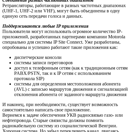
Соединение разных частотных диапазонов
Ретрансляторы, работающие в разных частотных диапазонах
(UHF-1, UHF-2 или VHF), могут быть объединены в одну
единую сеть передачи голоса и данных.
Поддерживаются любые IP приложения
Пользователи могут использовать огромное количество IP-
приложений, разработанных партнерами компании Motorola
специально для системы IP Site Connect. Уже разработаны,
опробованы и успешно работают такие приложения как:
диспетчерские консоли
системы записи переговоров
доступ к телефонным сетям (как к традиционным сетям
PABX/PSTN, так и к IP сетям с использованием
протокола SIP)
системы для определения местоположения абонента
(AVL) с записью маршрутов движения и сигнализацией
отклонения абонента от заданного маршрута движения
И наконец, при необходимости, существует возможность
самостоятельно написать свое приложение.
Вернемся к задаче обеспечения УКВ радиосвязью газо- или
нефтепровода. Старые связисты должны помнить
радиокабельную систему из социалистической Венгрии.
Хорошая система. Но забыл переключить канал, двигаясь