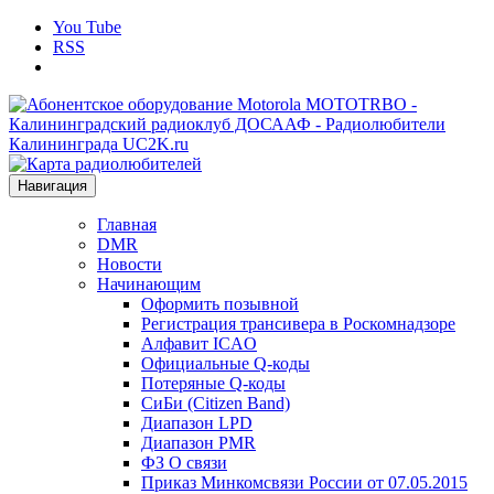
You Tube
RSS
Навигация
Главная
DMR
Новости
Начинающим
Оформить позывной
Регистрация трансивера в Роскомнадзоре
Алфавит ICAO
Официальные Q-коды
Потеряные Q-коды
СиБи (Citizen Band)
Диапазон LPD
Диапазон PMR
ФЗ О связи
Приказ Минкомсвязи России от 07.05.2015