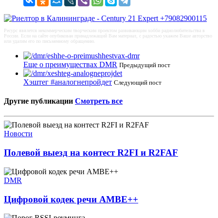
Ресурс явялется некоммерческим творческим проектом развивающим хобби радиолюбительства в
России. Если на сайте опубикован принадлежащий Вам материал, с радостью укажем Ваше авторство
или удалим его по письменному обращению.
Еще о преимуществах DMR
Предыдущий пост
Хэштег #аналогнепройдет
Следующий пост
Другие публикации
Смотреть все
Новости
Полевой выезд на контест R2FI и R2FAF
DMR
Цифровой кодек речи AMBE++